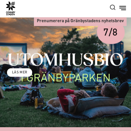
Hem
Prenumerera på Gränbystadens nyhetsbrev
LÄS MER