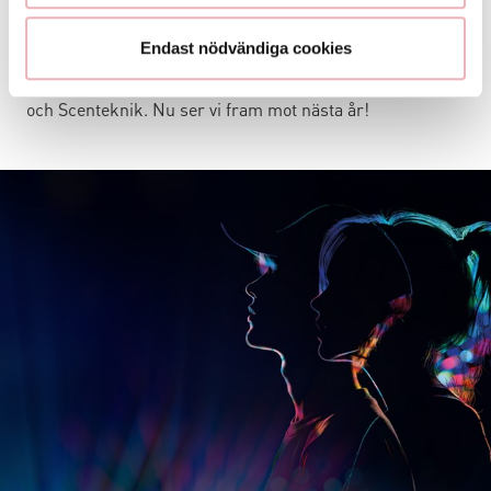
Tack till alla fantastiska barn som sprang 100-1000
meter i gassande värme - bra gjort! Vi tackar också alla
Endast nödvändiga cookies
våra partners som var med och gjorde detta lopp möjligt,
Ica Kvantum Gränby, Vaksala SK, Actic, Espresso House
och Scenteknik. Nu ser vi fram mot nästa år!