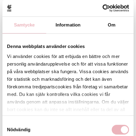
Samtycke
Information
Om
Gränbystaden presentkort - Saldo
Telefon: Ring 08-525 007 74 för saldobesked via talsvar.
QR-kod: Skanna QR-koden på kortets baksida med din
Denna webbplats använder cookies
mobilkamera.
Vi använder cookies för att erbjuda en bättre och mer
Webbplats: Besök
www.getmybalance.com
.
personlig användarupplevelse och för att vissa funktioner
Presentkortet gäller i dessa butiker
på våra webbplatser ska fungera. Vissa cookies används
för statistik och marknadsföring och det kan även
Har du ett presentkort (ljusrosa) som är inköpt före 31
förekomma tredjepartscookies från företag vi samarbetar
mars 2024 kan du inte längre lösa in det.
med. Du kan själv kontrollera vilka cookies vi får
Villkor
använda genom att anpassa inställningarna. Om du väljer
bort cookies kan du inte se allt innehåll eller ta del av all
Kortet är giltigt i 24 månader från inköpsdatum.
funktionalitet på denna webbplats.
Kortet går inte att lösas in mot kontanter.
Samtyckesval
Utgånget eller förlorat kort ersätts inte.
Nödvändig
Kontrollera vilka butiker som tar emot kortet innan köp.