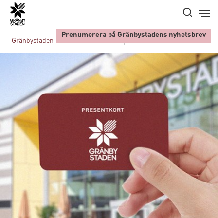
Hem
Prenumerera på Gränbystadens nyhetsbrev
Gränbystaden
Presentkort webshop