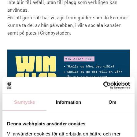
inte blir till avfall, utan till plagg som verkligen kan
användas.
För att göra rätt har vi tagit fram guider som du kommer
kunna ta del av här på webben, i våra sociala kanaler
samt på plats i Gränbystaden.
Samtycke
Information
Om
Denna webbplats använder cookies
Fakta om textilavfall
Vi använder cookies för att erbjuda en bättre och mer
- I Sverige konsumerar vi i genomsnitt cirka 13–14 kilo