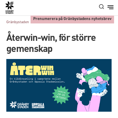
Hem
Prenumerera på Gränbystadens nyhetsbrev
Gränbystaden
Artiklar
Återwinwin
Återwin-win, för större
gemenskap