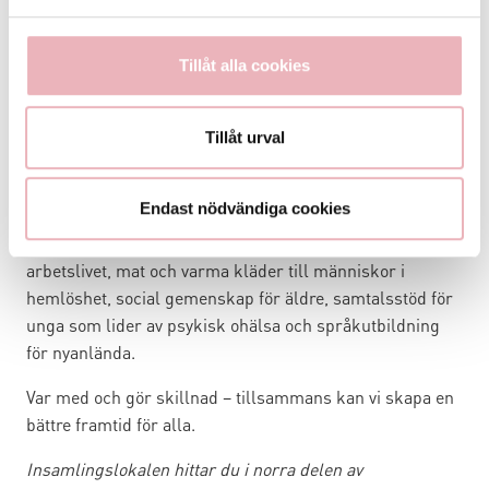
stadsdel, skapat av illustratören Julia Hermansson.
Uppsala Stadsmission
Tillåt alla cookies
Genom att skänka kläder till Återwin-win ger du både
dina kläder och människor i utsatthet en andra chans.
Kläderna säljs i Uppsala Stadsmissions butiker och
Tillåt urval
delas ut via sociala verksamheter. Överskottet går direkt
till Stadsmissionens arbete och används både till akut
Endast nödvändiga cookies
hjälp och långsiktigt stöd, som arbetsträning,
rehabilitering och praktik för att återvända till
arbetslivet, mat och varma kläder till människor i
hemlöshet, social gemenskap för äldre, samtalsstöd för
unga som lider av psykisk ohälsa och språkutbildning
för nyanlända.
Var med och gör skillnad – tillsammans kan vi skapa en
bättre framtid för alla.
Insamlingslokalen hittar du i norra delen av