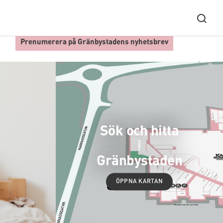
Prenumerera på Gränbystadens nyhetsbrev
Sök och hitta
i
Gränbystaden
ÖPPNA KARTAN