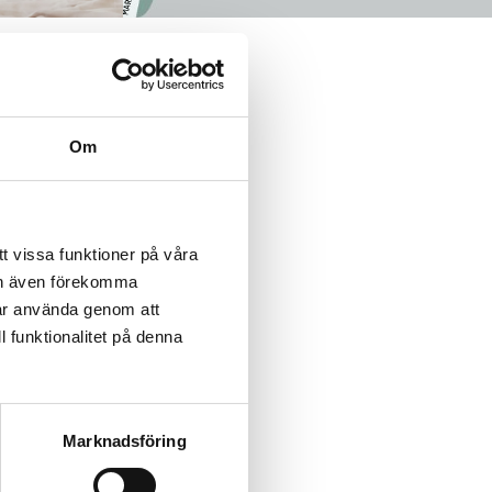
n!
rum.
Om
t vissa funktioner på våra
ch
kan även förekomma
et.
får använda genom att
l funktionalitet på denna
öts
js
Marknadsföring