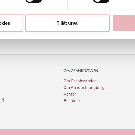
och inspiration på vägen genom föräldraskapet.
 till BabySam, där din resa som förälder börjar – och växer –
okies
Tillåt urval
ns med oss!
OM GRÄNBYSTADEN
Om Gränbystaden
Om Atrium Ljungberg
Kontor
A-Ö
Bostäder