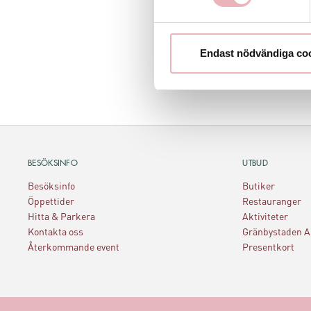
trygghet 
Välkommen
Endast nödvändiga co
tillsamma
BESÖKSINFO
UTBUD
Besöksinfo
Butiker
Öppettider
Restauranger
Hitta & Parkera
Aktiviteter
Kontakta oss
Gränbystaden 
Återkommande event
Presentkort