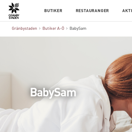
Hem
BUTIKER
RESTAURANGER
AKT
Gränbystaden
Butiker A-Ö
BabySam
BabySam