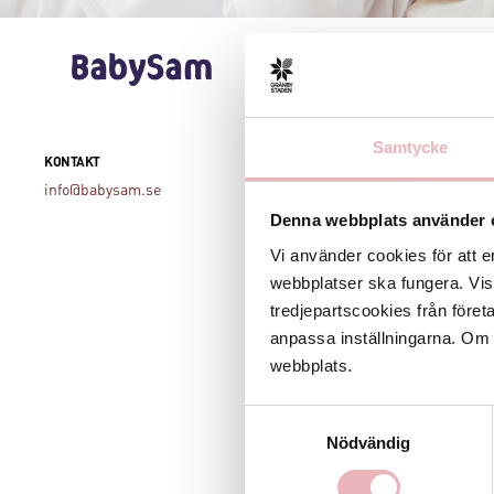
Välkommen
Hos oss s
Samtycke
Vår butik 
KONTAKT
perfekt fö
info@babysam.se
entrén!
Denna webbplats använder 
Hos BabySa
Vi använder cookies för att e
barnvagnar
webbplatser ska fungera. Vi
kreativite
tredjepartscookies från föret
anpassa inställningarna. Om du
Oavsett om
webbplats.
du av eng
erfarenhet
Samtyckesval
behov.
Nödvändig
När du ha