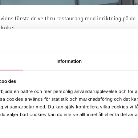
viens första drive thru restaurang med inriktning på de
 köket.
år man valmöjligheten att komponera ihop sin egen meny genom
ör “Mix & Match”. Vi erbjuder våra gäster ett bättre alternativ till
bbmat längs vägarna, på ett snabbt och tillgängligt sätt. Vår
Information
 meny gör att vi kan hålla en jämn och bra kvalité till alla våra
 med hjälp av vår onlineorder kan din beställning göras i förväg
 när du vill inne i restaurangen eller via drive thru luckan.
cookies
rbjuda en bättre och mer personlig användarupplevelse och för at
n!
ssa cookies används för statistik och marknadsföring och det 
 restaurangen i Norra Gränbystaden på Takpennegatan.
ag vi samarbetar med. Du kan själv kontrollera vilka cookies vi 
 väljer bort cookies kan du inte se allt innehåll eller ta del av al