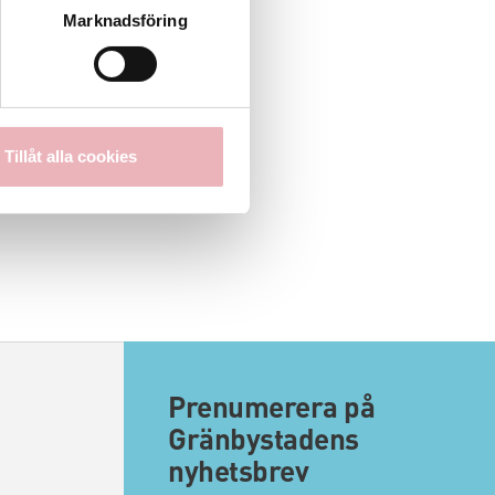
Marknadsföring
Tillåt alla cookies
Prenumerera på
Gränbystadens
nyhetsbrev