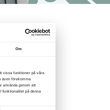
 det
Om
 och
t vissa funktioner på våra
kan även förekomma
får använda genom att
l funktionalitet på denna