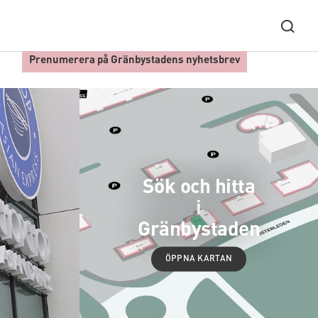
Prenumerera på Gränbystadens nyhetsbrev
Sök och hitta
i
Gränbystaden
ÖPPNA KARTAN