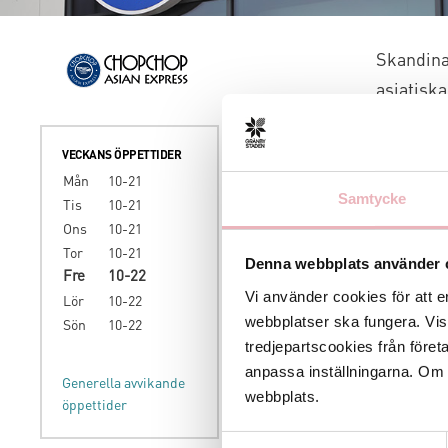
Skandina
asiatiska
Hos oss f
VECKANS ÖPPETTIDER
vi kallar f
Mån
10-21
dagens sna
Samtycke
Tis
10-21
begränsade
Ons
10-21
gäster och
Tor
10-21
hämtas upp
Denna webbplats använder 
Fre
10-22
Vi använder cookies för att e
Välkomme
Lör
10-22
webbplatser ska fungera. Vi
Sön
10-22
Du hittar
tredjepartscookies från föret
anpassa inställningarna. Om du
Generella avvikande
webbplats.
öppettider
Samtyckesval