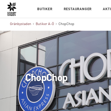
Hem
BUTIKER
RESTAURANGER
AKT
Gränbystaden
Butiker A-Ö
ChopChop
ChopChop