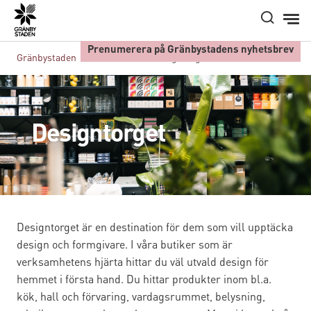
Hem
Prenumerera på Gränbystadens nyhetsbrev
Gränbystaden
Butiker A-Ö
Designtorget
Designtorget
Designtorget är en destination för dem som vill upptäcka
design och formgivare. I våra butiker som är
verksamhetens hjärta hittar du väl utvald design för
hemmet i första hand. Du hittar produkter inom bl.a.
kök, hall och förvaring, vardagsrummet, belysning,