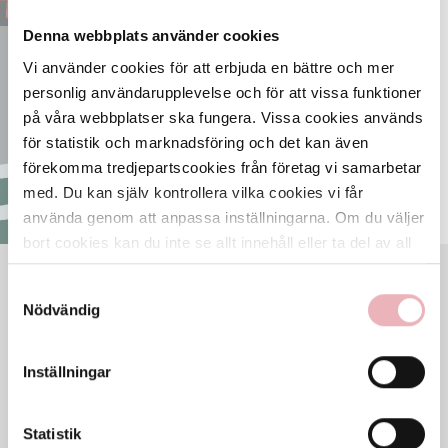
ÖPPNA KARTAN
Denna webbplats använder cookies
Vi använder cookies för att erbjuda en bättre och mer
personlig användarupplevelse och för att vissa funktioner
på våra webbplatser ska fungera. Vissa cookies används
för statistik och marknadsföring och det kan även
förekomma tredjepartscookies från företag vi samarbetar
med. Du kan själv kontrollera vilka cookies vi får
använda genom att anpassa inställningarna. Om du väljer
bort cookies kan du inte se allt innehåll eller ta del av all
funktionalitet på denna webbplats.
VECKANS ÖPPETTIDER
Samtyckesval
Nödvändig
Mån
10-20
Tis
10-20
Ons
10-20
Inställningar
Tor
10-20
Fre
10-20
Lör
10-20
Statistik