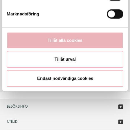
Sön
10-20
Marknadsföring
Generella avvikande öppettider
KONTAKT
018-604 584
Tillåt alla cookies
granby@designtorget.se
Tillåt urval
HEMSIDA
www.designtorget.se
Endast nödvändiga cookies
BESÖKSINFO
UTBUD