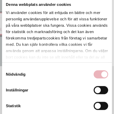
Gränbystaden
Denna webbplats använder cookies
ÖPPNA KARTAN
Vi använder cookies för att erbjuda en bättre och mer
personlig användarupplevelse och för att vissa funktioner
på våra webbplatser ska fungera. Vissa cookies används
för statistik och marknadsföring och det kan även
förekomma tredjepartscookies från företag vi samarbetar
med. Du kan själv kontrollera vilka cookies vi får
använda genom att anpassa inställningarna. Om du väljer
bort cookies kan du inte se allt innehåll eller ta del av all
funktionalitet på denna webbplats.
Samtyckesval
Nödvändig
VECKANS ÖPPETTIDER
Mån
8-22
Tis
8-22
Inställningar
Ons
8-22
Tor
8-22
Statistik
Fre
8-22
Lör
8-22