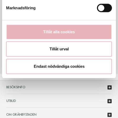
Sön
8-22
Marknadsföring
Generella avvikande öppettider
Tillåt alla cookies
KONTAKT
018-566000
Tillåt urval
HEMSIDA
www.pantamera.nu
Endast nödvändiga cookies
BESÖKSINFO
UTBUD
OM GRÄNBYSTADEN