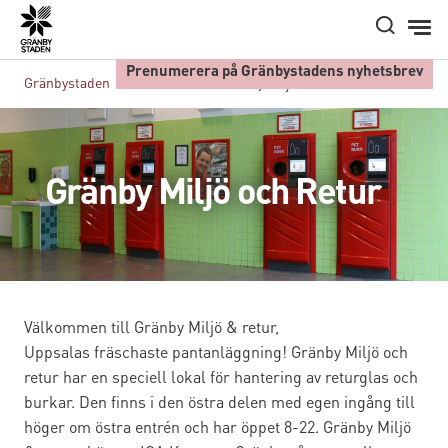
Hem
Prenumerera på Gränbystadens nyhetsbrev
Gränbystaden
Butiker A-Ö
Gränby Miljö och Retur
Gränby Miljö och Retur
Välkommen till Gränby Miljö & retur,
Uppsalas fräschaste pantanläggning! Gränby Miljö och
retur har en speciell lokal för hantering av returglas och
burkar. Den finns i den östra delen med egen ingång till
höger om östra entrén och har öppet 8-22. Gränby Miljö