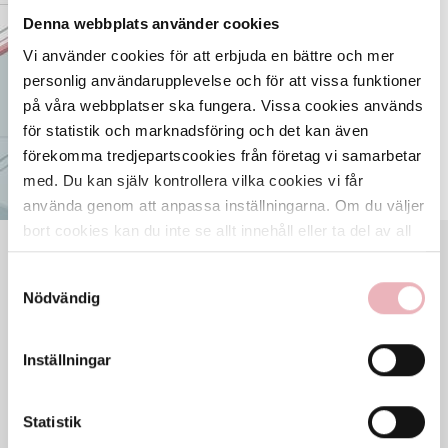
ÖPPNA KARTAN
Denna webbplats använder cookies
Vi använder cookies för att erbjuda en bättre och mer
personlig användarupplevelse och för att vissa funktioner
på våra webbplatser ska fungera. Vissa cookies används
för statistik och marknadsföring och det kan även
förekomma tredjepartscookies från företag vi samarbetar
med. Du kan själv kontrollera vilka cookies vi får
använda genom att anpassa inställningarna. Om du väljer
bort cookies kan du inte se allt innehåll eller ta del av all
funktionalitet på denna webbplats.
VECKANS ÖPPETTIDER
Samtyckesval
Mån
10-20
Nödvändig
Tis
10-20
Ons
10-20
Inställningar
Tor
10-20
Fre
10-20
Lör
10-20
Statistik
Sön
10-20