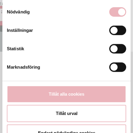
Samtyckesval
Nödvändig
Inställningar
Statistik
VECKANS ÖPPETTIDER
Marknadsföring
Mån
10-20
Tis
10-20
Ons
10-20
Tor
10-20
Tillåt alla cookies
Fre
10-20
Lör
10-20
Tillåt urval
Sön
10-20
Generella avvikande öppettider
Endast nödvändiga cookies