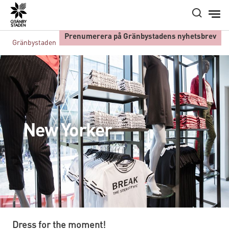
Hem
Prenumerera på Gränbystadens nyhetsbrev
Gränbystaden
Butiker A-Ö
New Yorker
New Yorker
Dress for the moment!