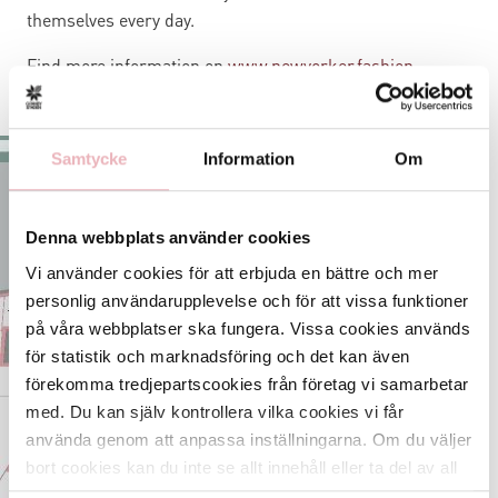
themselves every day.
Find more information on
www.newyorker.fashion
.
Samtycke
Information
Om
Denna webbplats använder cookies
Vi använder cookies för att erbjuda en bättre och mer
personlig användarupplevelse och för att vissa funktioner
på våra webbplatser ska fungera. Vissa cookies används
för statistik och marknadsföring och det kan även
Sök och hitta i
förekomma tredjepartscookies från företag vi samarbetar
Gränbystaden
med. Du kan själv kontrollera vilka cookies vi får
använda genom att anpassa inställningarna. Om du väljer
ÖPPNA KARTAN
bort cookies kan du inte se allt innehåll eller ta del av all
funktionalitet på denna webbplats.