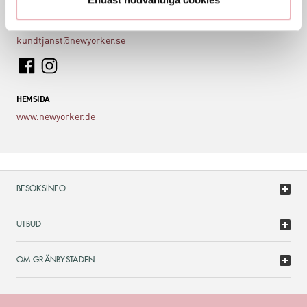
KONTAKT
kundtjanst@newyorker.se
HEMSIDA
www.newyorker.de
BESÖKSINFO
UTBUD
OM GRÄNBYSTADEN