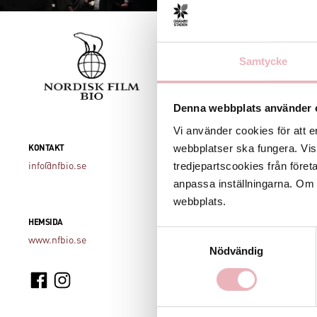
En biou
Samtycke
På Nordis
tillbakalu
Denna webbplats använder 
4DX-salon
Vi använder cookies för att e
till grip
webbplatser ska fungera. Vi
KONTAKT
OBS! Biogr
tredjepartscookies från föret
info@nfbio.se
anpassa inställningarna. Om du
Registrer
webbplats.
extra tim
HEMSIDA
Samtyckesval
I den stor
www.nfbio.se
Nödvändig
biobesöket
även om du
populära pr
Bistrovis