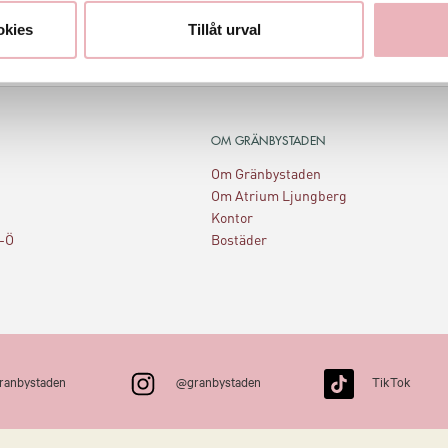
okies
Tillåt urval
OM GRÄNBYSTADEN
Om Gränbystaden
Om Atrium Ljungberg
Kontor
A-Ö
Bostäder
ranbystaden
@granbystaden
TikTok