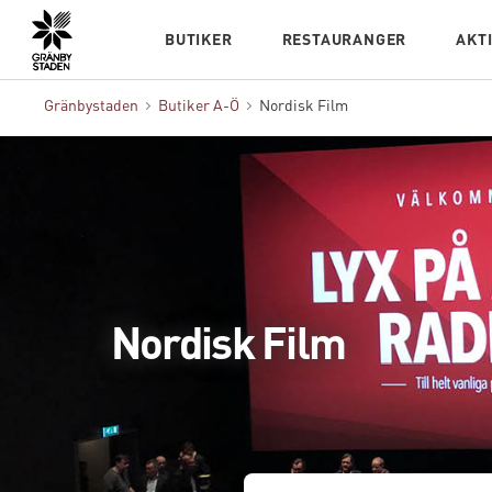
Hem
BUTIKER
RESTAURANGER
AKT
Gränbystaden
Butiker A-Ö
Nordisk Film
Nordisk Film