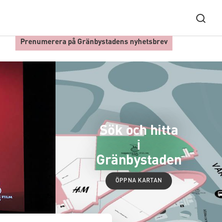
Prenumerera på Gränbystadens nyhetsbrev
Sök och hitta
i
Gränbystaden
ÖPPNA KARTAN