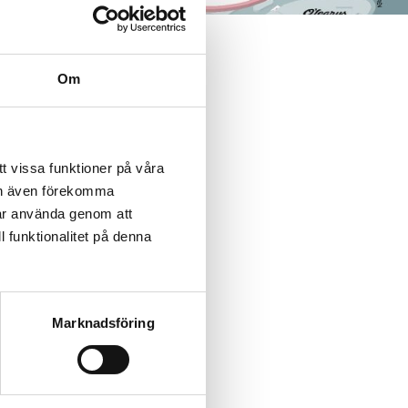
Om
ckade
tyr
t vissa funktioner på våra
kan även förekomma
får använda genom att
l funktionalitet på denna
n
Marknadsföring
esök,
a