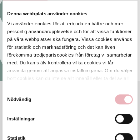
Gränbystaden
Denna webbplats använder cookies
ÖPPNA KARTAN
Vi använder cookies för att erbjuda en bättre och mer
personlig användarupplevelse och för att vissa funktioner
på våra webbplatser ska fungera. Vissa cookies används
för statistik och marknadsföring och det kan även
förekomma tredjepartscookies från företag vi samarbetar
med. Du kan själv kontrollera vilka cookies vi får
använda genom att anpassa inställningarna. Om du väljer
bort cookies kan du inte se allt innehåll eller ta del av all
funktionalitet på denna webbplats.
Samtyckesval
VECKANS ÖPPETTIDER
Nödvändig
Mån
9-20
Tis
9-20
Ons
9-20
Inställningar
Tor
9-20
Fre
9-20
Statistik
Lör
10-18