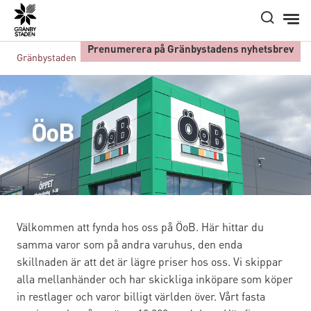
Hem
Prenumerera på Gränbystadens nyhetsbrev
Gränbystaden
Butiker A-Ö
ÖoB
ÖoB
Välkommen att fynda hos oss på ÖoB. Här hittar du
samma varor som på andra varuhus, den enda
skillnaden är att det är lägre priser hos oss. Vi skippar
alla mellanhänder och har skickliga inköpare som köper
in restlager och varor billigt världen över. Vårt fasta