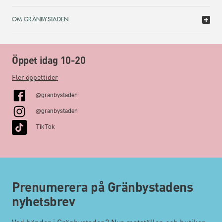
OM GRÄNBYSTADEN
Öppet idag 10-20
Fler öppettider
@granbystaden
@granbystaden
TikTok
Prenumerera på Gränbystadens
nyhetsbrev