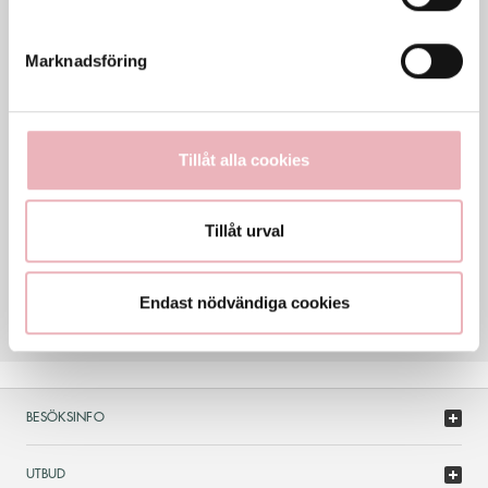
Sön
10-18
Marknadsföring
Generella avvikande öppettider
KONTAKT
Tillåt alla cookies
0771-20 22 02
kundtjanst@runsvengruppen.com
Tillåt urval
HEMSIDA
Endast nödvändiga cookies
www.öob.se
BESÖKSINFO
UTBUD