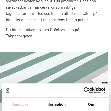
sortiment består av över 10 000 produkter. Här finns
såväl välkända märkesvaror som riktiga
lågprisalternativ. Hos oss kan du alltid vara säker på att
hitta det du söker till marknadens lägsta priser!
Du hittar butiken i Norra Gränbystaden på
Takpannegatan.
Sök och hitta i
Samtycke
Information
Om