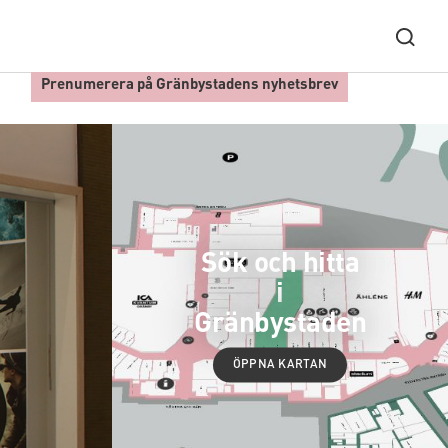
Prenumerera på Gränbystadens nyhetsbrev
Sök och hitta
i
Gränbystaden
ÖPPNA KARTAN