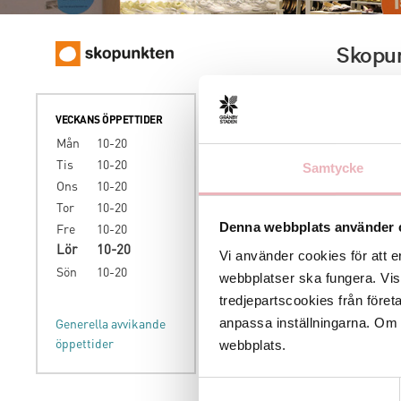
Skopu
På Skopunk
Hos oss ha
VECKANS ÖPPETTIDER
par samtid
Mån
10-20
köpet” sam
Tis
10-20
Samtycke
Ons
10-20
Mixa som d
Tor
10-20
Denna webbplats använder 
Fre
10-20
Du hittar 
Lör
10-20
Vi använder cookies för att e
www.skop
Sön
10-20
webbplatser ska fungera. Vi
tredjepartscookies från föret
anpassa inställningarna. Om du
Generella avvikande
webbplats.
öppettider
Samtyckesval