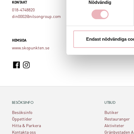
Nödvändig
KONTAKT
018-4748820
din0002@nilsongroup.com
Endast nödvändiga co
HEMSIDA
www.skopunkten.se
BESÖKSINFO
UTBUD
Besöksinfo
Butiker
Öppettider
Restauranger
Hitta & Parkera
Aktiviteter
Kontakta oss
Gränbystaden 