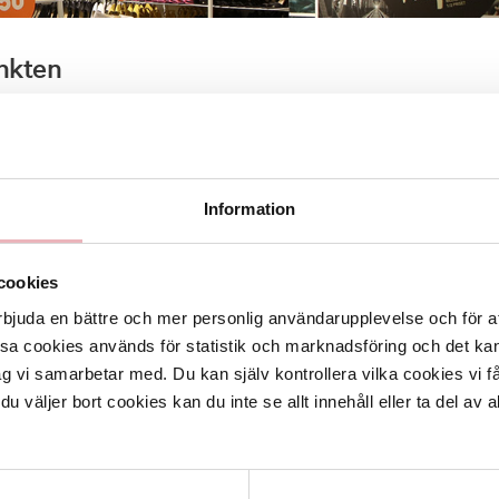
nkten
ten hittar du alltid ett stort utbud av aktuella skor till bra prise
ndlar du smart till hela familjen då det är förmånligt att köpa fl
igt. Vi har alltid våra erbjudanden ”3 för 2 – Billigaste paret på
t ”Köp 2 par – 50% på billigaste paret”. Gäller hela sortimentet.
Information
u vill från dam, herr och barn!
cookies
butiken på plan 1 i gallerian mellan västra och sydvästra entrén.
rbjuda en bättre och mer personlig användarupplevelse och för at
unkten.se
ssa cookies används för statistik och marknadsföring och det 
ag vi samarbetar med. Du kan själv kontrollera vilka cookies vi 
 väljer bort cookies kan du inte se allt innehåll eller ta del av al