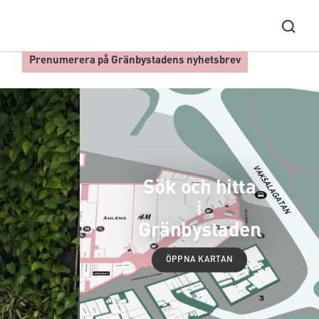
Prenumerera på Gränbystadens nyhetsbrev
Sök och hitta
i
Gränbystaden
ÖPPNA KARTAN