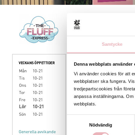
Välkommen 
sockervadd
och erbju
Samtycke
– besök os
Du hittar 
Denna webbplats använder 
VECKANS ÖPPETTIDER
Mån
10-21
Vi använder cookies för att e
Tis
10-21
webbplatser ska fungera. Vi
Ons
10-21
tredjepartscookies från föret
Tor
10-21
anpassa inställningarna. Om du
Fre
10-21
webbplats.
Lör
10-21
Sön
10-21
Samtyckesval
Nödvändig
Generella avvikande