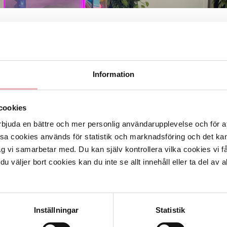
till The Fluff Express, din destination för oemotståndlig
 och utsökta sötsaker! Vi engagerar oss för hållbarhet i varje s
der endast produkter utan oönsdkade ämnen. Upplev skillnaden
Information
s och låt oss förgylla din dag!
oss på plan 1 i södra delen, nära Nordisk Film!
cookies
rbjuda en bättre och mer personlig användarupplevelse och för at
ssa cookies används för statistik och marknadsföring och det 
ag vi samarbetar med. Du kan själv kontrollera vilka cookies vi 
 väljer bort cookies kan du inte se allt innehåll eller ta del av al
Inställningar
Statistik