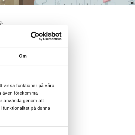
g.
ne
h a
 edit
Om
ng
t vissa funktioner på våra
kan även förekomma
får använda genom att
l funktionalitet på denna