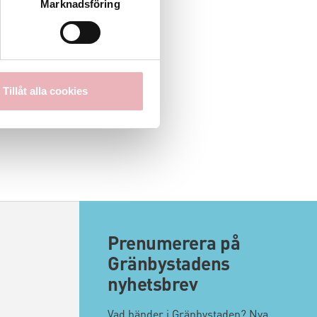
Marknadsföring
Tillåt alla cookies
Prenumerera på
Gränbystadens
nyhetsbrev
Vad händer i Gränbystaden? Nya