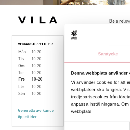
Be a relev
Since 1994
focusing o
womenswear
VECKANS ÖPPETTIDER
growing fo
Mån
10-20
Samtycke
of honest
Tis
10-20
dynamic un
Ons
10-20
universe 
Denna webbplats använder 
Tor
10-20
world.
Fre
10-20
Vi använder cookies för att e
Lör
10-20
webbplatser ska fungera. Vi
Sön
10-20
www.vila
tredjepartscookies från föret
anpassa inställningarna. Om du
Generella avvikande
webbplats.
öppettider
Samtyckesval