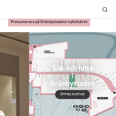
Prenumerera på Gränbystadens nyhetsbrev
Sök och hitta
i
Gränbystaden
ÖPPNA KARTAN