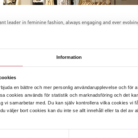
ant leader in feminine fashion, always engaging and ever evolvin
 VILA has been a leading character on the feminine fashion sce
n individuality and a playful approach towards contemporary
. At the heart of the brand is a passion for self-expression wit
cus on mindful fashion habits, expressed in a carefully selected
Information
 design build upon authenticity and empowerment. Defined by a
ion of innovation and simplicity, VILA’s creative and sensual
aims to inspire and support women navigating in an ever-changi
cookies
rbjuda en bättre och mer personlig användarupplevelse och för at
ssa cookies används för statistik och marknadsföring och det 
sweden.se
ag vi samarbetar med. Du kan själv kontrollera vilka cookies vi 
 väljer bort cookies kan du inte se allt innehåll eller ta del av al