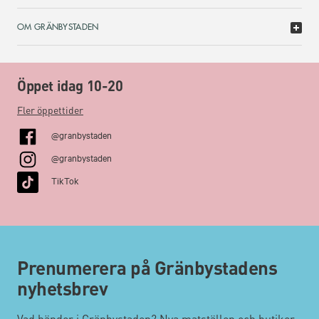
OM GRÄNBYSTADEN
Öppet idag 10-20
Fler öppettider
@granbystaden
@granbystaden
TikTok
Prenumerera på Gränbystadens
nyhetsbrev