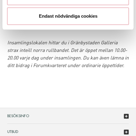
Var med och gör skillnad – tillsammans kan vi skapa en
bättre framtid för alla.
Endast nödvändiga cookies
Läs mer om Uppsala Stadsmission
Insamlingslokalen hittar du i Gränbystaden Galleria
strax inteill norra rullbandet. Det är öppet mellan 10.00-
20.00 varje dag under insamlingen. Du kan även lämna in
ditt bidrag i Forumkvarteret under ordinarie öppettider.
BESÖKSINFO
UTBUD