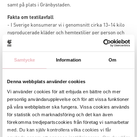
samt på plats i Gränbystaden.
Fakta om textilavfall
- I Sverige konsumerar vi i genomsnitt cirka 13–14 kilo
nyproducerade kläder och hemtextilier per person och
år
- Upp mot ca 70% av detta, omkring 7-9 kilo per person,
slängs i soporna
Samtycke
Information
Om
- Totalt motsvarar det nära 90 000 ton kläder per år i
Sverige
- I genomsnitt används ett plagg 30 gånger innan det
Denna webbplats använder cookies
kasseras. Fördubblad användningstid halverar
Vi använder cookies för att erbjuda en bättre och mer
klimatpåverkan
personlig användarupplevelse och för att vissa funktioner
Så här går insamlingen till
på våra webbplatser ska fungera. Vissa cookies används
Rensa garderoben på hela och rena kläder och skor du
för statistik och marknadsföring och det kan även
inte längre använder. Lämna dem i vår insamlingsstation
förekomma tredjepartscookies från företag vi samarbetar
i Gränbystaden Just nu är varma plagg som jackor,
med. Du kan själv kontrollera vilka cookies vi får